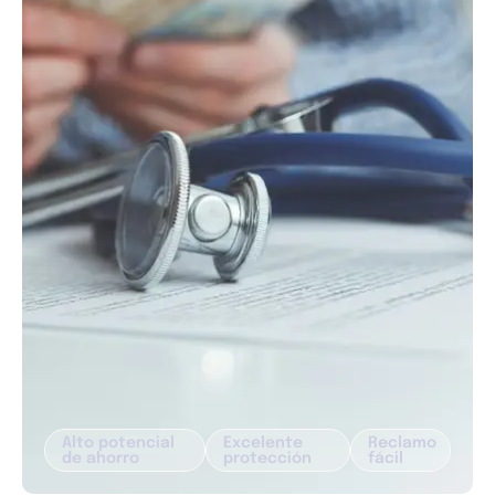
Alto potencial
Excelente
Reclamo
de ahorro
protección
fácil