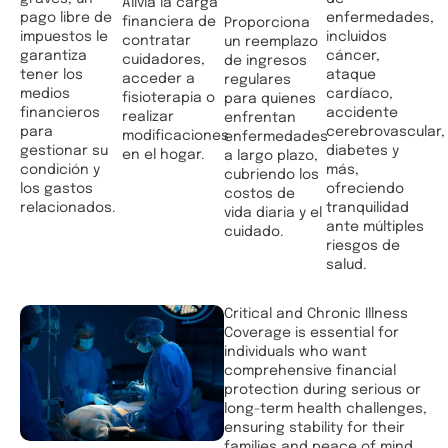
Alivia la carga
pago libre de
enfermedades,
financiera de
Proporciona
impuestos le
incluidos
contratar
un reemplazo
garantiza
cáncer,
cuidadores,
de ingresos
tener los
ataque
acceder a
regulares
medios
cardíaco,
fisioterapia o
para quienes
financieros
accidente
realizar
enfrentan
para
cerebrovascular,
modificaciones
enfermedades
gestionar su
diabetes y
en el hogar.
a largo plazo,
condición y
más,
cubriendo los
los gastos
ofreciendo
costos de
relacionados.
tranquilidad
vida diaria y el
ante múltiples
cuidado.
riesgos de
salud.
Critical and Chronic Illness
Coverage is essential for
individuals who want
comprehensive financial
protection during serious or
long-term health challenges,
ensuring stability for their
families and peace of mind