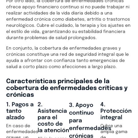
Por otro lado, la cobertura de enfermedades crónicas
ofrece apoyo financiero continuo si no puede trabajar ni
realizar actividades de la vida diaria debido a una
enfermedad crónica como diabetes, artritis o trastornos
neurológicos. Cubre el cuidado, la terapia y los ajustes en
el estilo de vida, garantizando su estabilidad financiera
durante problemas de salud prolongados.
En conjunto, la cobertura de enfermedades graves y
crónicas constituye una red de seguridad integral que le
ayuda a afrontar con confianza tanto emergencias de
salud a corto plazo como afecciones a largo plazo.
Características principales de la
cobertura de enfermedades críticas y
crónicas
1. Pagos a
2.
4.
3. Apoyo
tanto
Asistencia
Protección
continuo
alzado
para el
integral
para
costo de
En caso de
Cubre una
enfermedades
la atención
enfermedades
amplia gama
crónicas
graves, un
de