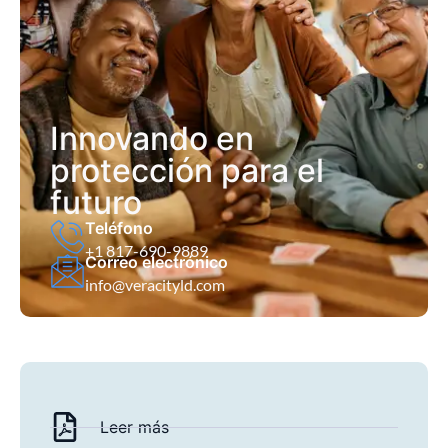
Innovando en
protección para el
futuro
Teléfono
+1 817-690-9889
Correo electrónico
info@veracityld.com
Leer más