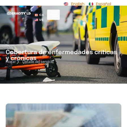
English
Español
CA
US
Cobertura de enfermedades críticas
y crónicas
Hogar
Detalle del servicio