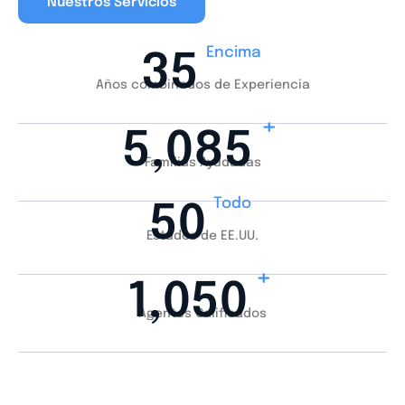
Nuestros Servicios
Encima
35
Años combinados de Experiencia
+
5,085
Familias Ayudadas
Todo
50
Estados de EE.UU.
+
1,050
Agentes Calificados