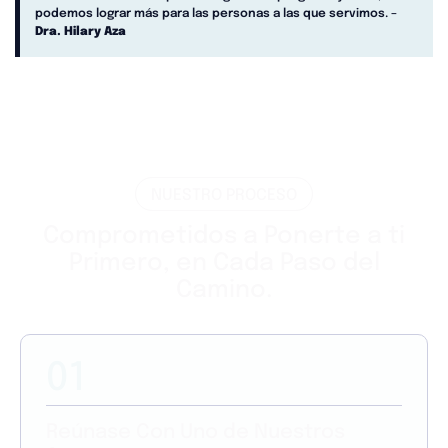
podemos lograr más para las personas a las que servimos. –
Dra. Hilary Aza
NUESTRO PROCESO
Comprometidos a Ponerte a ti
Primero, en Cada Paso del
Camino.
01
Reúnase Con Uno de Nuestros