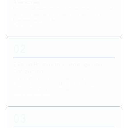
Asesores
Explore our wide range of insurance and financial
solutions tailored to protect your family, your
business, and your legacy.
Reservar Ahora
02
Elija un Producto y Obtenga una
Cotización
Da el primer paso para asegurar tu futuro
financiero seleccionando el producto que mejor
se adapte a tus necesidades.
Más Información
03