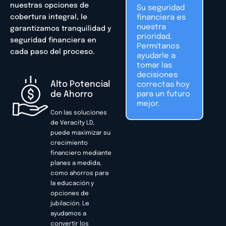
nuestras opciones de
Su seguridad
cobertura integral, le
financiera es
nuestra
garantizamos tranquilidad y
prioridad.
seguridad financiera en
Permítanos
cada paso del proceso.
ayudarle a
tomar las
decisiones
Alto Potencial
correctas hoy
de Ahorro
para un futuro
mejor.
Con las soluciones
de Veracity LD,
puede maximizar su
crecimiento
financiero mediante
planes a medida,
como ahorros para
la educación y
opciones de
jubilación. Le
ayudamos a
convertir los