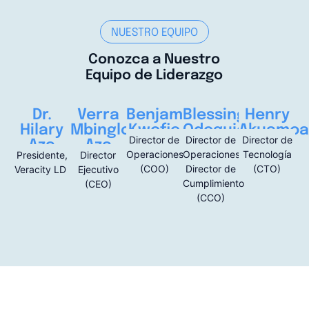
NUESTRO EQUIPO
Conozca a Nuestro
Equipo de Liderazgo
Dr.
Verra
Benjamin
Blessing
Henry
Hilary
Mbinglo
Kwofie
Odogujeh
Akuamoa
Director de
Director de
Director de
Aza
Aza
Operaciones
Operaciones,
Tecnología
Presidente,
Director
(COO)
Director de
(CTO)
Veracity LD
Ejecutivo
Cumplimiento
(CEO)
(CCO)