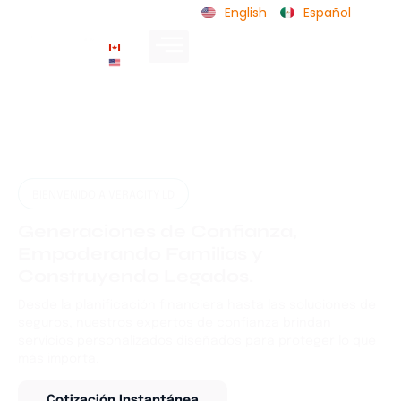
English
Español
CA
US
BIENVENIDO A VERACITY LD
Generaciones de Confianza,
Empoderando Familias y
Construyendo Legados.
Desde la planificación financiera hasta las soluciones de
seguros, nuestros expertos de confianza brindan
servicios personalizados diseñados para proteger lo que
más importa.
Cotización Instantánea