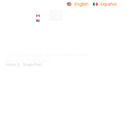
English
Español
CA
US
¿Por Qué Están Aumentando las
Rentas Vitalicias?
Home
Single Post