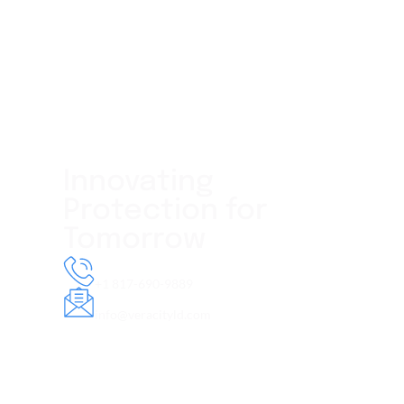
Innovating
Protection for
Tomorrow
Phone
+1 817-690-9889
Email
info@veracityld.com